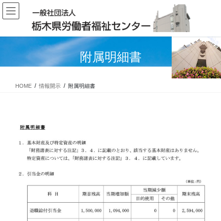
コ
ナ
ン
ビ
テ
ゲ
ン
ー
ツ
シ
附属明細書
に
ョ
移
ン
動
に
HOME
情報開示
附属明細書
移
動